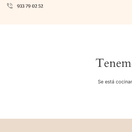
933 79 02 52
Tenemo
Se está cocinan