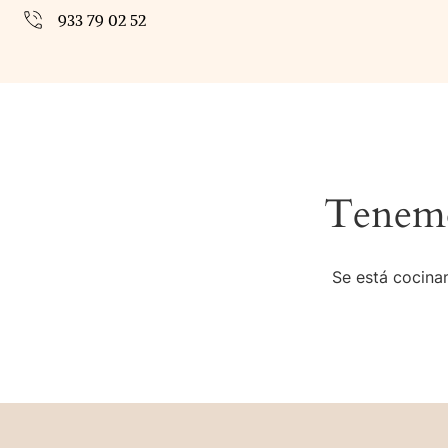
933 79 02 52
Tenemo
Se está cocinan