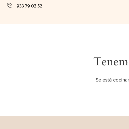
933 79 02 52
Tenemo
Se está cocinan