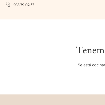
933 79 02 52
Tenemo
Se está cocinan