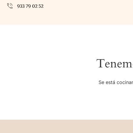
933 79 02 52
Tenemo
Se está cocinan