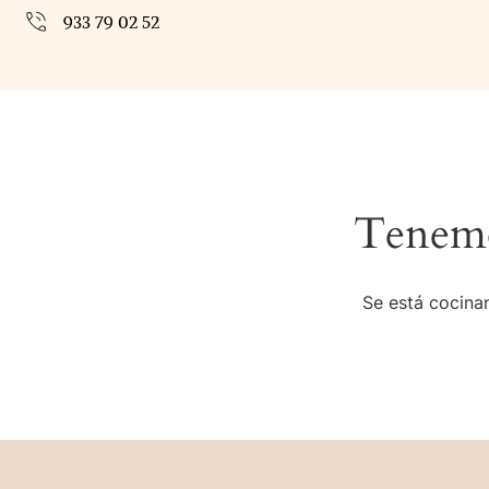
933 79 02 52
Tenemo
Se está cocinan