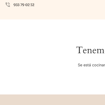
933 79 02 52
Tenemo
Se está cocinan