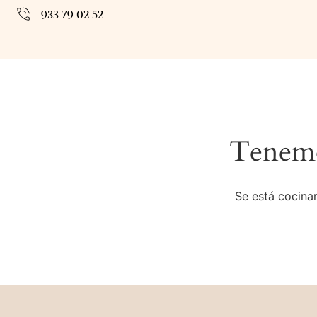
933 79 02 52
Tenemo
Se está cocinan