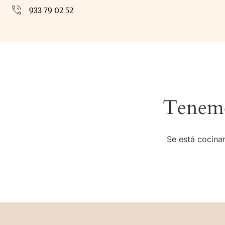
933 79 02 52
Tenemo
Se está cocinan