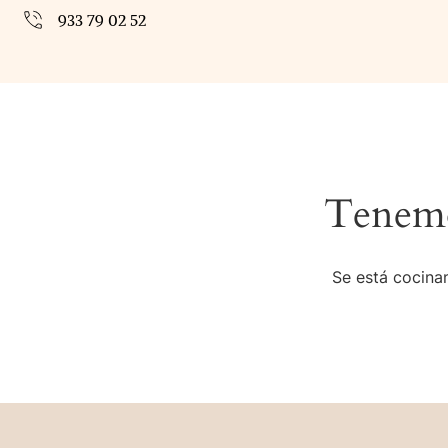
933 79 02 52
Tenemo
Se está cocinan