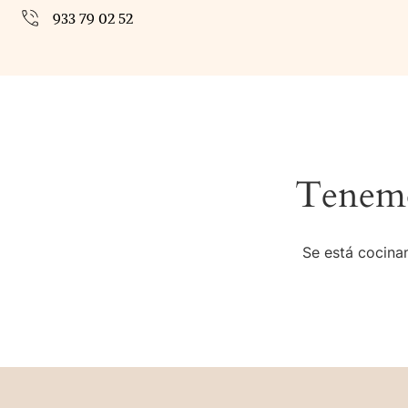
933 79 02 52
Tenemo
Se está cocinan