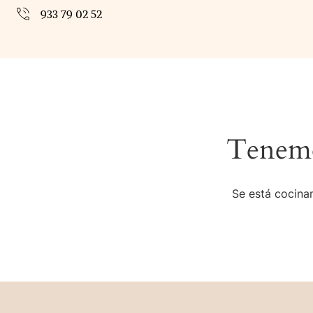
933 79 02 52
Tenemo
Se está cocinan