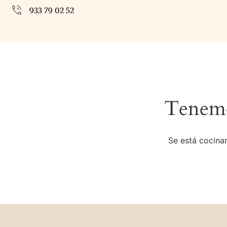
933 79 02 52
Tenemo
Se está cocinan