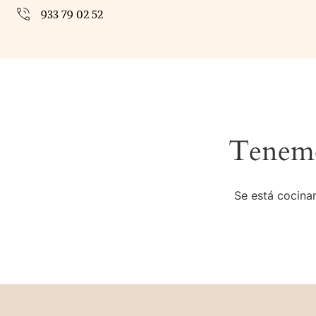
933 79 02 52
Tenemo
Se está cocinan