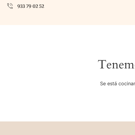
933 79 02 52
Tenemo
Se está cocinan