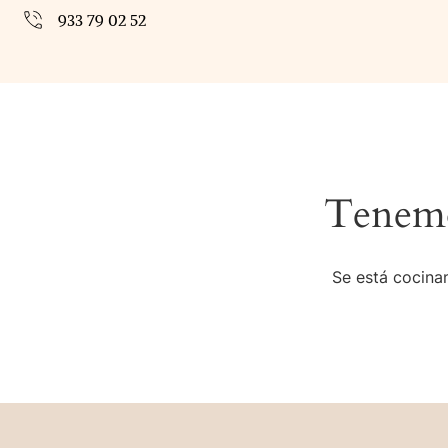
933 79 02 52
Tenemo
Se está cocinan